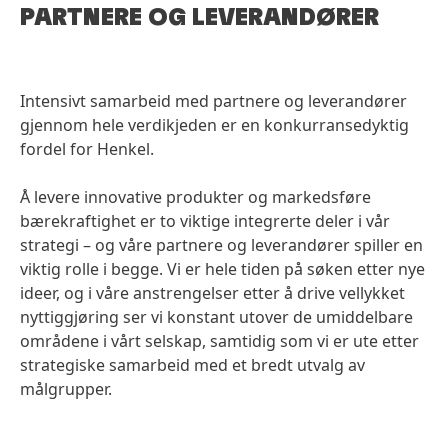
PARTNERE OG LEVERANDØRER
euros successfully completed at the end of
March
Outlook for fiscal 2026 unchanged:
Organic sales growth: 1.0 to 3.0 percent
Intensivt samarbeid med partnere og leverandører
Adjusted return on sales: 14.5 to 16.0
gjennom hele verdikjeden er en konkurransedyktig
percent
fordel for Henkel.
Adjusted earnings per preferred share
(EPS): increase in the low to high single-digit
Å levere innovative produkter og markedsføre
percentage range
(at constant exchange
bærekraftighet er to viktige integrerte deler i vår
rates)
strategi – og våre partnere og leverandører spiller en
viktig rolle i begge. Vi er hele tiden på søken etter nye
ideer, og i våre anstrengelser etter å drive vellykket
nyttiggjøring ser vi konstant utover de umiddelbare
områdene i vårt selskap, samtidig som vi er ute etter
strategiske samarbeid med et bredt utvalg av
målgrupper.