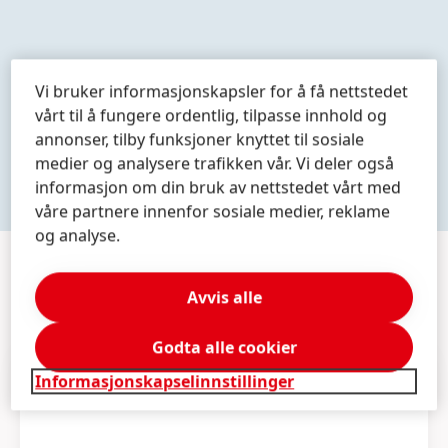
Mer
Mer
Mer
Vi bruker informasjonskapsler for å få nettstedet
informasjon
informasjon
informasjon
vårt til å fungere ordentlig, tilpasse innhold og
OPPDAG VÅRE MERKER
annonser, tilby funksjoner knyttet til sosiale
medier og analysere trafikken vår. Vi deler også
informasjon om din bruk av nettstedet vårt med
våre partnere innenfor sosiale medier, reklame
og analyse.
MEDIA
Avvis alle
Godta alle cookier
Informasjonskapselinnstillinger