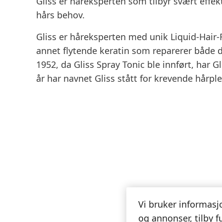
Gliss er håreksperten som tilbyr svært effek
hårs behov.
Gliss er håreksperten med unik Liquid-Hair-
annet flytende keratin som reparerer både 
1952, da Gliss Spray Tonic ble innført, har Gl
år har navnet Gliss stått for krevende hårpl
Vi bruker informasjo
og annonser, tilby f