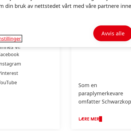
 din bruk av nettstedet vårt med våre partnere inne
.
warzkopf i sosiale
Avvis alle
stillinger
ier
innes vi!
Facebook
Instagram
Pinterest
YouTube
Som en
paraplymerkevare
omfatter Schwarzkop
bred portefølje inne
tre kategoriene hårpl
LÆRE MER
hårstyling og hårfarg