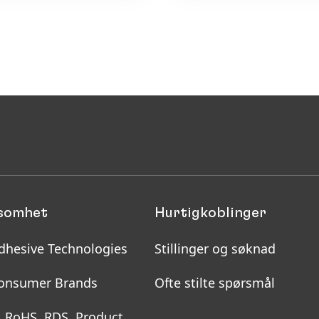
ksomhet
Hurtigkoblinger
dhesive Technologies
Stillinger og søknad
onsumer Brands
Ofte stilte spørsmål
, RoHS, RDS, Product