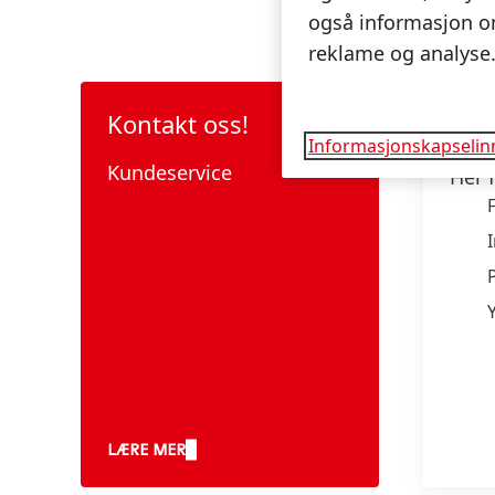
også informasjon om
reklame og analyse
Kontakt oss!
Sch
Informasjonskapselinn
med
Kundeservice
Her f
LÆRE MER