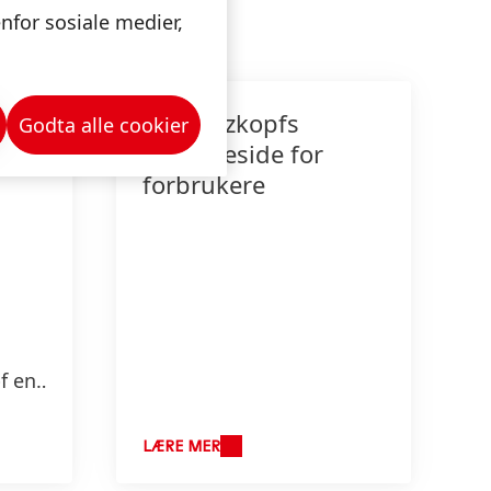
nfor sosiale medier,
Schwarzkopfs
Godta alle cookier
hjemmeside for
forbrukere
f en
n de
eie,
LÆRE MER
e.