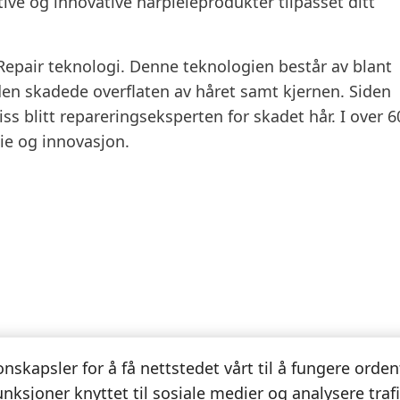
tive og innovative hårpleieprodukter tilpasset ditt
Repair teknologi. Denne teknologien består av blant
den skadede overflaten av håret samt kjernen. Siden
iss blitt repareringseksperten for skadet hår. I over 6
eie og innovasjon.
nskapsler for å få nettstedet vårt til å fungere orden
For mer informasjon
unksjoner knyttet til sosiale medier og analysere trafi