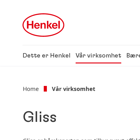
Skip to main content
Skip to footer
Dette er Henkel
Vår virksomhet
Bære
Home
Vår virksomhet
Gliss