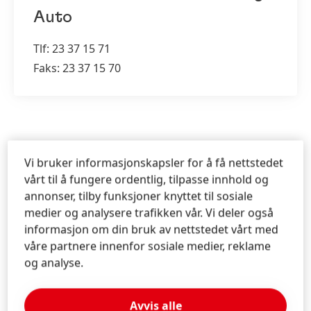
Auto
Tlf: 23 37 15 71
Faks: 23 37 15 70
Vi bruker informasjonskapsler for å få nettstedet
vårt til å fungere ordentlig, tilpasse innhold og
Skriv oss en melding
annonser, tilby funksjoner knyttet til sosiale
medier og analysere trafikken vår. Vi deler også
informasjon om din bruk av nettstedet vårt med
Emne / Kundeservice
*
våre partnere innenfor sosiale medier, reklame
og analyse.
Generelle henvendelser
Karriere
Avvis alle
Presse og mediarelasjoner