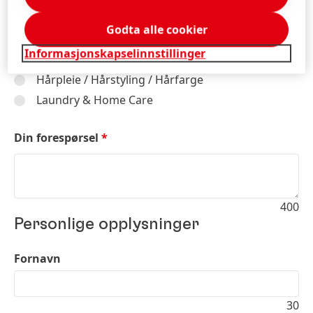
Bærekraft
Godta alle cookier
Industrielle applikasjoner / Lim
Informasjonskapselinnstillinger
Consumer / Håndverkere og Bygg Lim
Hårpleie / Hårstyling / Hårfarge
Laundry & Home Care
Din forespørsel
*
400
Personlige opplysninger
Fornavn
30