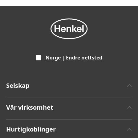
Norge | Endre nettsted
Selskap
Om Henkel
Vår virksomhet
Pressemeldinger
Henkel Adhesive Technologies
Årsmeldinger
Hurtigkoblinger
Henkel Consumer Brands