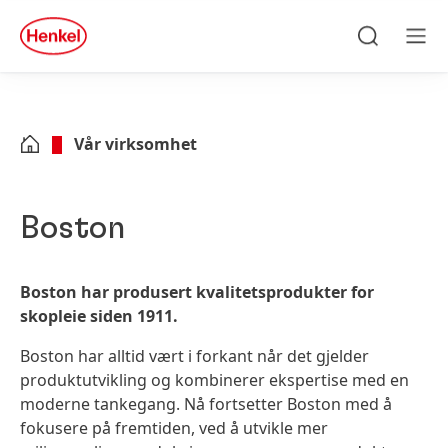
Skip to main content
Skip to footer
quick
search
Søke
Men
Vår virksomhet
Boston
Boston har produsert kvalitetsprodukter for
skopleie siden 1911.
Boston har alltid vært i forkant når det gjelder
produktutvikling og kombinerer ekspertise med en
moderne tankegang. Nå fortsetter Boston med å
fokusere på fremtiden, ved å utvikle mer