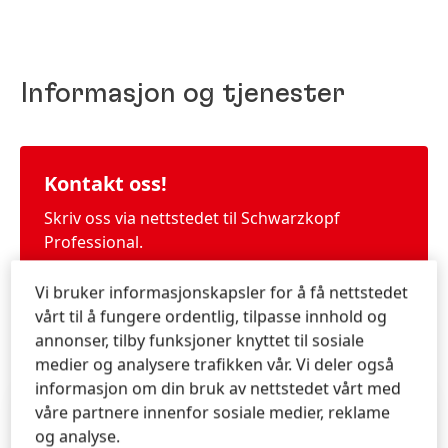
Informasjon og tjenester
Kontakt oss!
Skriv oss via nettstedet til Schwarzkopf
Professional.
Vi bruker informasjonskapsler for å få nettstedet
vårt til å fungere ordentlig, tilpasse innhold og
LÆRE MER
annonser, tilby funksjoner knyttet til sosiale
medier og analysere trafikken vår. Vi deler også
informasjon om din bruk av nettstedet vårt med
våre partnere innenfor sosiale medier, reklame
Schwarzkopf Professional på sosiale
og analyse.