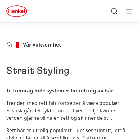
Skip to main content
Skip to footer
quick
search
Søke
Men
Vår virksomhet
Strait Styling
To fremragende systemer for retting av hår
Trenden med rett hår fortsetter å være populær.
Faktisk går det rykter om at hver tredje kvinne i
verden gjerne vil ha en rett og skinnende stil.
Rett hår er utrolig populært – det ser sunt ut, lett å
style og får en til å se stilig og sofistikert ut.