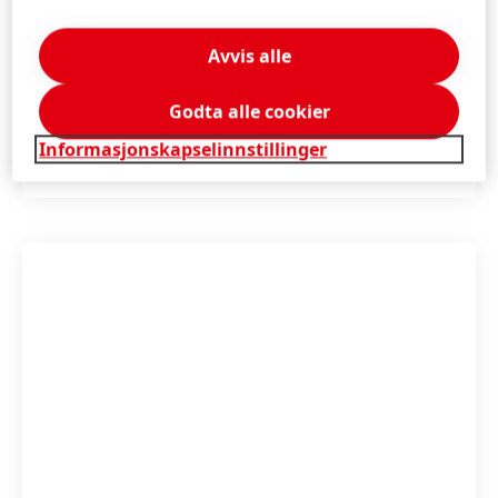
medier
Møt og følg oss!
Facebook
Avvis alle
Instagram
Godta alle cookier
Pinterest
Informasjonskapselinnstillinger
YouTube