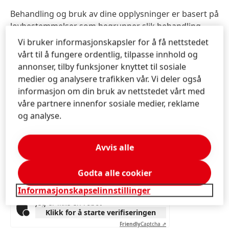
Behandling og bruk av dine opplysninger er basert på
lovbestemmelser som begrunner slik behandling
basert på at behandlingen er nødvendig for å
Vi bruker informasjonskapsler for å få nettstedet
behandle din forespørsel.
vårt til å fungere ordentlig, tilpasse innhold og
annonser, tilby funksjoner knyttet til sosiale
Dersom du ikke har samtykket til lengre lagring, for
medier og analysere trafikken vår. Vi deler også
eksempel gjennom vår interessentforvaltning, vil vi
informasjon om din bruk av nettstedet vårt med
ikke lagre opplysningene lengre enn nødvendig for å
våre partnere innenfor sosiale medier, reklame
oppfylle det ovennevnte formålet eller så lenge som
og analyse.
nødvendig dersom noen lovbestemt lagringsplikt får
anvendelse.
Avvis alle
For mer informasjon om hvordan Henkel behandler
dine personopplysninger vennligst se
Godta alle cookier
Personvernserklæringen
.
Informasjonskapselinnstillinger
Jeg er ikke en robot
Klikk for å starte verifiseringen
Friendly
Captcha ⇗