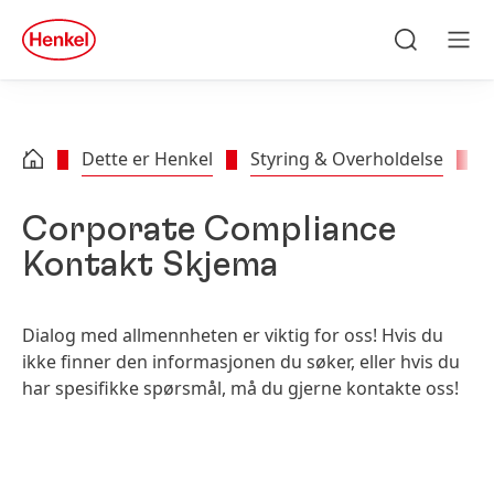
Skip to main content
Skip to footer
quick
search
Søke
Men
Dette er Henkel
Styring & Overholdelse
K
Corporate Compliance
Kontakt Skjema
Dialog med allmennheten er viktig for oss! Hvis du
ikke finner den informasjonen du søker, eller hvis du
har spesifikke spørsmål, må du gjerne kontakte oss!