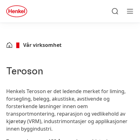
Skip to main content
Skip to footer
quick
search
Søke
Men
Vår virksomhet
Teroson
Henkels Teroson er det ledende merket for liming,
forsegling, belegg, akustiske, avstivende og
forsterkende løsninger innen oem
transportmontering, reparasjon og vedlikehold av
kjøretøy
(VRM), industrimontasjer og applikasjoner
innen byggindustri.