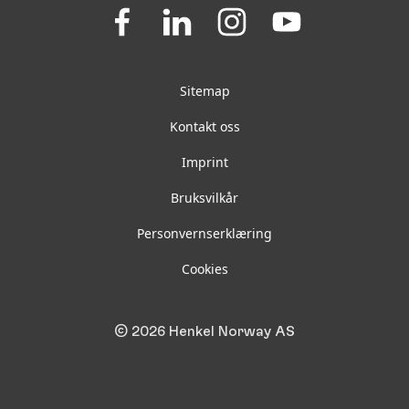
Join
Join
Join
Join
us
us
us
us
on
on
on
on
Facebook
LinkedIn
Instagram
YouTube
Sitemap
Kontakt oss
Imprint
Bruksvilkår
Personvernserklæring
Cookies
© 2026 Henkel Norway AS