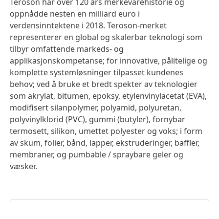
Teroson har over 120 års merkevarehistorie og
oppnådde nesten en milliard euro i
verdensinntektene i 2018. Teroson-merket
representerer en global og skalerbar teknologi som
tilbyr omfattende markeds- og
applikasjonskompetanse; for innovative, pålitelige og
komplette systemløsninger tilpasset kundenes
behov; ved å bruke et bredt spekter av teknologier
som akrylat, bitumen, epoksy, etylenvinylacetat
(EVA),
modifisert silanpolymer, polyamid, polyuretan,
polyvinylklorid
(PVC), gummi
(butyler), fornybar
termosett, silikon, umettet polyester og voks; i form
av skum, folier, bånd, lapper, ekstruderinger, baffler,
membraner, og pumbable / spraybare geler og
væsker.